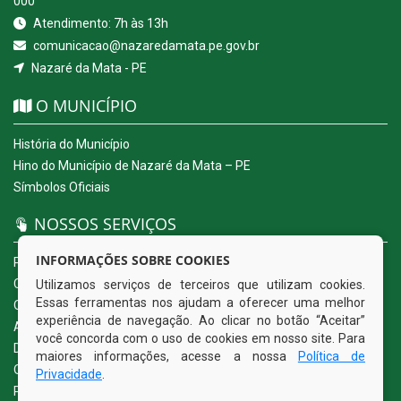
000
Atendimento: 7h às 13h
comunicacao@nazaredamata.pe.gov.br
Nazaré da Mata - PE
O MUNICÍPIO
História do Município
Hino do Município de Nazaré da Mata – PE
Símbolos Oficiais
NOSSOS SERVIÇOS
INFORMAÇÕES SOBRE COOKIES
Portal da Transparência
Carta de Serviços ao Usuário
Utilizamos serviços de terceiros que utilizam cookies.
Essas ferramentas nos ajudam a oferecer uma melhor
Ouvidoria Eletrônica
experiência de navegação. Ao clicar no botão “Aceitar”
Acesso a Informação (eSIC)
você concorda com o uso de cookies em nosso site. Para
Diário Oficial
maiores informações, acesse a nossa
Política de
Quadro de Avisos
Privacidade
.
Política de Privacidade