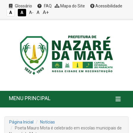
Glossário
FAQ
Mapa do Site
Acessibilidade
A+
A
A
A
A-
MENU PRINCIPAL
Página Inicial
Notícias
Poeta Mauro Mota é celebrado em escolas municipais de