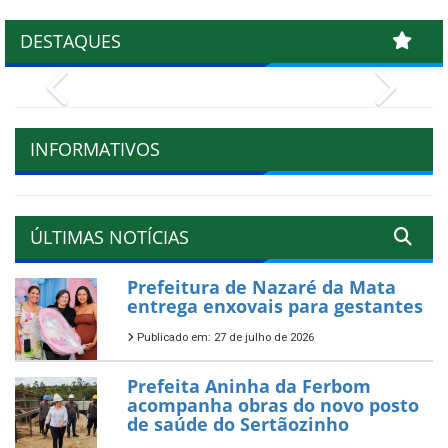
DESTAQUES
Previous
Next
INFORMATIVOS
ÚLTIMAS NOTÍCIAS
Prefeitura de Nazaré da Mata
entrega enxovais para gestantes
Publicado em: 27 de julho de 2026
Prefeita Aninha da Ferbom
acompanha obras do novo posto
de saúde do Sertãozinho