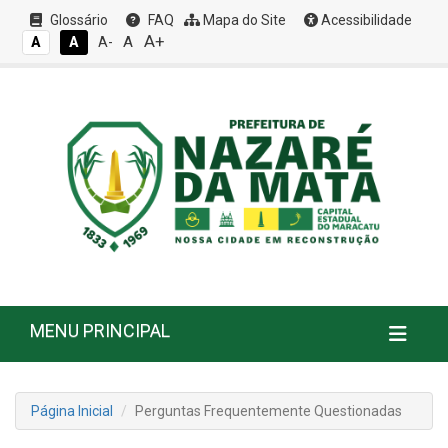
Glossário
FAQ
Mapa do Site
Acessibilidade
A+
A
A
A
A-
MENU PRINCIPAL
Página Inicial
Perguntas Frequentemente Questionadas