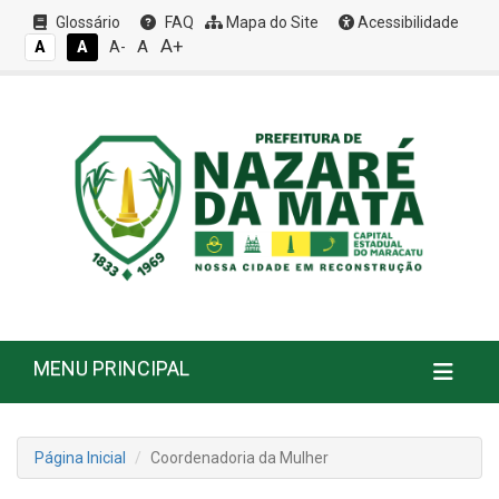
Glossário
FAQ
Mapa do Site
Acessibilidade
A+
A
A
A
A-
MENU PRINCIPAL
Página Inicial
Coordenadoria da Mulher