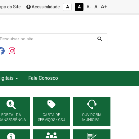
A+
A
pa do Site
Acessibilidade
A
A
A-
igitais
Fale Conosco
PORTAL DA
CARTA DE
OUVIDORIA
RANSPARÊNCIA
SERVIÇOS - CSU
MUNICIPAL