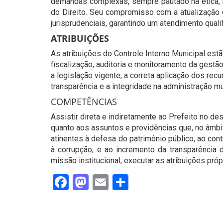
demandas complexas, sempre pautado na ética, na
do Direito. Seu compromisso com a atualização 
jurisprudenciais, garantindo um atendimento quali
ATRIBUIÇÕES
As atribuições do Controle Interno Municipal est
fiscalização, auditoria e monitoramento da gestã
a legislação vigente, a correta aplicação dos rec
transparência e a integridade na administração mu
COMPETÊNCIAS
Assistir direta e indiretamente ao Prefeito no d
quanto aos assuntos e providências que, no âmbi
atinentes à defesa do patrimônio público, ao cont
à corrupção, e ao incremento da transparência d
missão institucional; executar as atribuições pró
Facebook
Mastodon
Email
Share