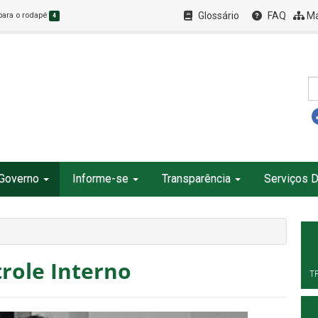
Glossário
FAQ
Ma
 para o rodapé
4
Governo
Informe-se
Transparência
Serviços D
role Interno
T