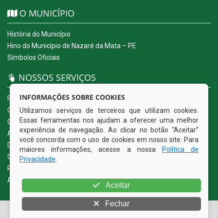
O MUNICÍPIO
História do Município
Hino do Município de Nazaré da Mata – PE
Símbolos Oficiais
NOSSOS SERVIÇOS
INFORMAÇÕES SOBRE COOKIES
Portal da Transparência
Carta de Serviços ao Usuário
Utilizamos serviços de terceiros que utilizam cookies.
Essas ferramentas nos ajudam a oferecer uma melhor
Ouvidoria Eletrônica
experiência de navegação. Ao clicar no botão “Aceitar”
Acesso a Informação (eSIC)
você concorda com o uso de cookies em nosso site. Para
Diário Oficial
maiores informações, acesse a nossa
Política de
Quadro de Avisos
Privacidade
.
Política de Privacidade
Acessibilidade
Aceitar
Fechar
© Copyright 2026 Prefeitura Municipal de Nazaré da Mata |