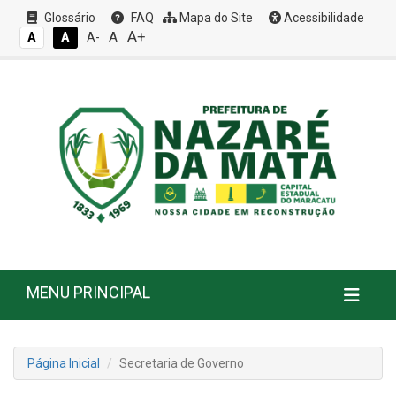
Glossário
FAQ
Mapa do Site
Acessibilidade
A+
A
A
A
A-
MENU PRINCIPAL
Página Inicial
Secretaria de Governo