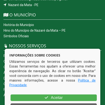
Nazaré da Mata - PE
O MUNICÍPIO
História do Município
Hino do Município de Nazaré da Mata – PE
Símbolos Oficiais
NOSSOS SERVIÇOS
INFORMAÇÕES SOBRE COOKIES
Portal da Transparência
Carta de Serviços ao Usuário
Utilizamos serviços de terceiros que utilizam cookies.
Essas ferramentas nos ajudam a oferecer uma melhor
Ouvidoria Eletrônica
experiência de navegação. Ao clicar no botão “Aceitar”
Acesso a Informação (eSIC)
você concorda com o uso de cookies em nosso site. Para
Diário Oficial
maiores informações, acesse a nossa
Política de
Quadro de Avisos
Privacidade
.
Política de Privacidade
Acessibilidade
Aceitar