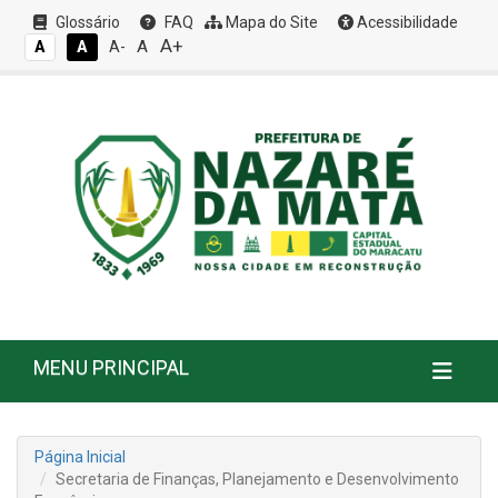
Glossário
FAQ
Mapa do Site
Acessibilidade
A+
A
A
A
A-
MENU PRINCIPAL
Página Inicial
Secretaria de Finanças, Planejamento e Desenvolvimento