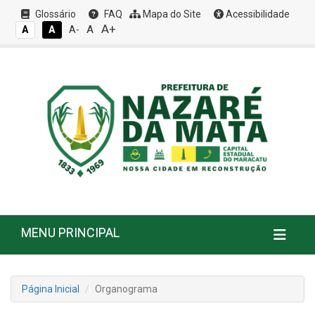
Glossário
FAQ
Mapa do Site
Acessibilidade
A+
A
A
A
A-
MENU PRINCIPAL
Página Inicial
Organograma