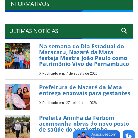
INFORMATIVOS
ÚLTIMAS NOTÍCIAS
Na semana do Dia Estadual do
Maracatu, Nazaré da Mata
festeja Mestre João Paulo como
Patrimônio Vivo de Pernambuco
Publicado em: 7 de agosto de 2026
Prefeitura de Nazaré da Mata
entrega enxovais para gestantes
Publicado em: 27 de julho de 2026
Prefeita Aninha da Ferbom
acompanha obras do novo posto
de saúde do Sertãozinho