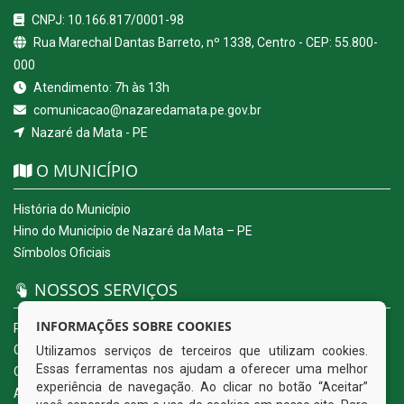
CNPJ: 10.166.817/0001-98
Rua Marechal Dantas Barreto, nº 1338, Centro - CEP: 55.800-
000
Atendimento: 7h às 13h
comunicacao@nazaredamata.pe.gov.br
Nazaré da Mata - PE
O MUNICÍPIO
História do Município
Hino do Município de Nazaré da Mata – PE
Símbolos Oficiais
NOSSOS SERVIÇOS
INFORMAÇÕES SOBRE COOKIES
Portal da Transparência
Carta de Serviços ao Usuário
Utilizamos serviços de terceiros que utilizam cookies.
Essas ferramentas nos ajudam a oferecer uma melhor
Ouvidoria Eletrônica
experiência de navegação. Ao clicar no botão “Aceitar”
Acesso a Informação (eSIC)