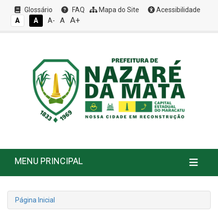
Glossário
FAQ
Mapa do Site
Acessibilidade
A+
A
A
A
A-
MENU PRINCIPAL
Página Inicial