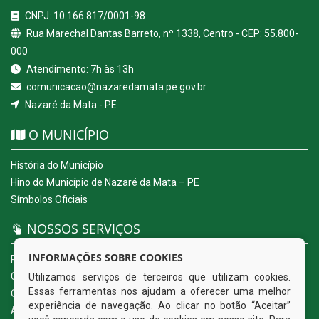
CNPJ: 10.166.817/0001-98
Rua Marechal Dantas Barreto, nº 1338, Centro - CEP: 55.800-
000
Atendimento: 7h às 13h
comunicacao@nazaredamata.pe.gov.br
Nazaré da Mata - PE
O MUNICÍPIO
História do Município
Hino do Município de Nazaré da Mata – PE
Símbolos Oficiais
NOSSOS SERVIÇOS
INFORMAÇÕES SOBRE COOKIES
Portal da Transparência
Carta de Serviços ao Usuário
Utilizamos serviços de terceiros que utilizam cookies.
Essas ferramentas nos ajudam a oferecer uma melhor
Ouvidoria Eletrônica
experiência de navegação. Ao clicar no botão “Aceitar”
Acesso a Informação (eSIC)