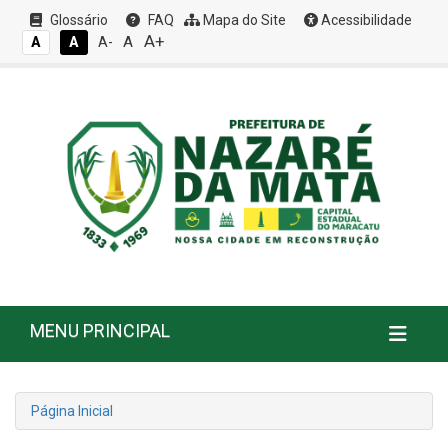
Glossário
FAQ
Mapa do Site
Acessibilidade
A+
A
A
A
A-
MENU PRINCIPAL
Página Inicial