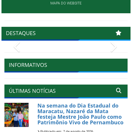
MAPA DO WEBSITE
DESTAQUES
Previous
Next
INFORMATIVOS
ÚLTIMAS NOTÍCIAS
Na semana do Dia Estadual do
Maracatu, Nazaré da Mata
festeja Mestre João Paulo como
Patrimônio Vivo de Pernambuco
Publicado em: 7 de agosto de 2026