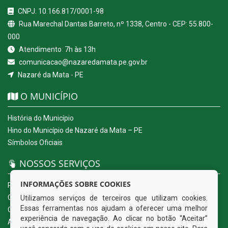
CNPJ: 10.166.817/0001-98
Rua Marechal Dantas Barreto, nº 1338, Centro - CEP: 55.800-
000
Atendimento: 7h às 13h
comunicacao@nazaredamata.pe.gov.br
Nazaré da Mata - PE
O MUNICÍPIO
História do Município
Hino do Município de Nazaré da Mata – PE
Símbolos Oficiais
NOSSOS SERVIÇOS
INFORMAÇÕES SOBRE COOKIES
Portal da Transparência
Carta de Serviços ao Usuário
Utilizamos serviços de terceiros que utilizam cookies.
Essas ferramentas nos ajudam a oferecer uma melhor
Ouvidoria Eletrônica
experiência de navegação. Ao clicar no botão “Aceitar”
Acesso a Informação (eSIC)