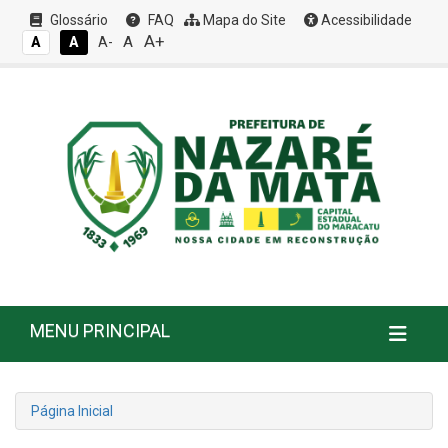
Glossário
FAQ
Mapa do Site
Acessibilidade
A+
A
A
A
A-
MENU PRINCIPAL
Página Inicial