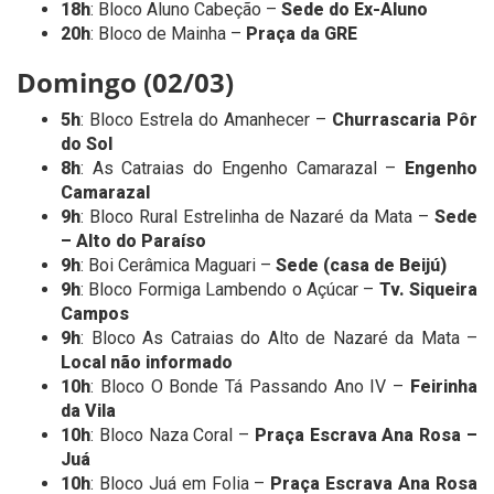
18h
: Bloco Aluno Cabeção –
Sede do Ex-Aluno
20h
: Bloco de Mainha –
Praça da GRE
Domingo (02/03)
5h
: Bloco Estrela do Amanhecer –
Churrascaria Pôr
do Sol
8h
: As Catraias do Engenho Camarazal –
Engenho
Camarazal
9h
: Bloco Rural Estrelinha de Nazaré da Mata –
Sede
– Alto do Paraíso
9h
: Boi Cerâmica Maguari –
Sede (casa de Beijú)
9h
: Bloco Formiga Lambendo o Açúcar –
Tv. Siqueira
Campos
9h
: Bloco As Catraias do Alto de Nazaré da Mata –
Local não informado
10h
: Bloco O Bonde Tá Passando Ano IV –
Feirinha
da Vila
10h
: Bloco Naza Coral –
Praça Escrava Ana Rosa –
Juá
10h
: Bloco Juá em Folia –
Praça Escrava Ana Rosa