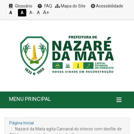
Glossário
FAQ
Mapa do Site
Acessibilidade
A+
A
A
A
A-
MENU PRINCIPAL
Página Inicial
Nazaré da Mata agita Carnaval do interior com desfile de