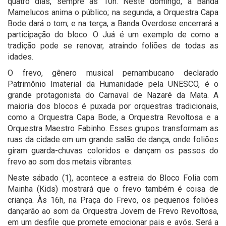
quatro dias, sempre às 10h. Neste domingo, a Banda
Mamelucos anima o público; na segunda, a Orquestra Capa
Bode dará o tom; e na terça, a Banda Overdose encerrará a
participação do bloco. O Juá é um exemplo de como a
tradição pode se renovar, atraindo foliões de todas as
idades.
O frevo, gênero musical pernambucano declarado
Patrimônio Imaterial da Humanidade pela UNESCO, é o
grande protagonista do Carnaval de Nazaré da Mata. A
maioria dos blocos é puxada por orquestras tradicionais,
como a Orquestra Capa Bode, a Orquestra Revoltosa e a
Orquestra Maestro Fabinho. Esses grupos transformam as
ruas da cidade em um grande salão de dança, onde foliões
giram guarda-chuvas coloridos e dançam os passos do
frevo ao som dos metais vibrantes.
Neste sábado (1), acontece a estreia do Bloco Folia com
Mainha (Kids) mostrará que o frevo também é coisa de
criança. Às 16h, na Praça do Frevo, os pequenos foliões
dançarão ao som da Orquestra Jovem de Frevo Revoltosa,
em um desfile que promete emocionar pais e avós. Será a