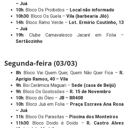
– Juá
10h
: Bloco Os Proibidos –
Local não informado
10h30
: Bloco Os Guela –
Vila (barbearia Jiló)
14h
: Bloco Ramo Verde –
Lot. Ermirio Coutinho, 13
– Juá
19h
: Clube Carnavalesco Jacaré em Folia –
Sertãozinho
Segunda-feira (03/03)
8h
: Bloco Vai Quem Quer, Quem Não Quer Fica –
R.
Aprígio Ramos, 40 – Vila
9h
: Boi Cerâmica Maguari –
Sede (casa de Beijú)
9h
: Bloco Os Gostosões –
R. 15 de Novembro
10h
: Bloco do Óleo –
JB – BR408
10h
: Bloco Juá em Folia –
Praça Escrava Ana Rosa
– Juá
11h
: Bloco Os Parasitas –
Piscina dos Monteiros
11h30
: Bloco Doido é Doido –
R. Castro Alves