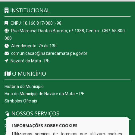
INSTITUCIONAL
CNPJ: 10.166.817/0001-98
Rua Marechal Dantas Barreto, nº 1338, Centro - CEP: 55.800-
000
Atendimento: 7h às 13h
comunicacao@nazaredamata.pe.gov.br
Nazaré da Mata - PE
O MUNICÍPIO
História do Município
Hino do Município de Nazaré da Mata – PE
Símbolos Oficiais
NOSSOS SERVIÇOS
INFORMAÇÕES SOBRE COOKIES
Portal da Transparência
Carta de Serviços ao Usuário
Utilizamos serviços de terceiros que utilizam cookies.