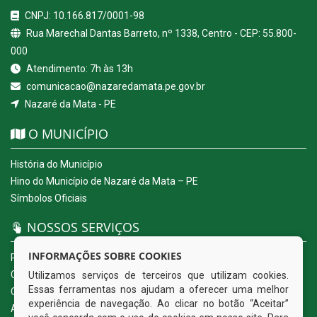
CNPJ: 10.166.817/0001-98
Rua Marechal Dantas Barreto, nº 1338, Centro - CEP: 55.800-
000
Atendimento: 7h às 13h
comunicacao@nazaredamata.pe.gov.br
Nazaré da Mata - PE
O MUNICÍPIO
História do Município
Hino do Município de Nazaré da Mata – PE
Símbolos Oficiais
NOSSOS SERVIÇOS
INFORMAÇÕES SOBRE COOKIES
Portal da Transparência
Carta de Serviços ao Usuário
Utilizamos serviços de terceiros que utilizam cookies.
Essas ferramentas nos ajudam a oferecer uma melhor
Ouvidoria Eletrônica
experiência de navegação. Ao clicar no botão “Aceitar”
Acesso a Informação (eSIC)