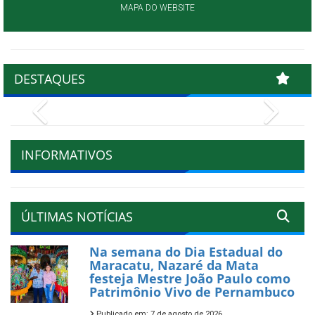
MAPA DO WEBSITE
DESTAQUES
Previous
Next
INFORMATIVOS
ÚLTIMAS NOTÍCIAS
Na semana do Dia Estadual do
Maracatu, Nazaré da Mata
festeja Mestre João Paulo como
Patrimônio Vivo de Pernambuco
Publicado em: 7 de agosto de 2026