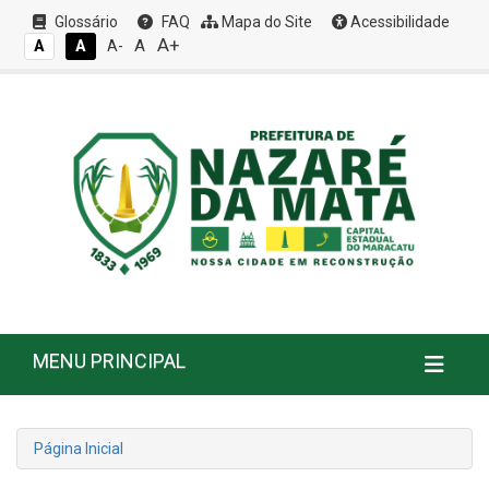
Glossário
FAQ
Mapa do Site
Acessibilidade
A+
A
A
A
A-
MENU PRINCIPAL
Página Inicial