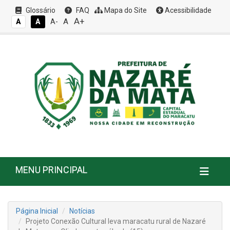
Glossário
FAQ
Mapa do Site
Acessibilidade
A+
A
A
A
A-
MENU PRINCIPAL
Página Inicial
Notícias
Projeto Conexão Cultural leva maracatu rural de Nazaré