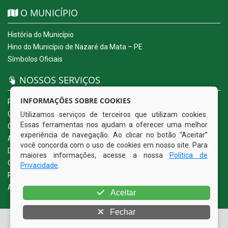
O MUNICÍPIO
História do Município
Hino do Município de Nazaré da Mata – PE
Símbolos Oficiais
NOSSOS SERVIÇOS
INFORMAÇÕES SOBRE COOKIES
Portal da Transparência
Carta de Serviços ao Usuário
Utilizamos serviços de terceiros que utilizam cookies.
Essas ferramentas nos ajudam a oferecer uma melhor
Ouvidoria Eletrônica
experiência de navegação. Ao clicar no botão “Aceitar”
Acesso a Informação (eSIC)
você concorda com o uso de cookies em nosso site. Para
Diário Oficial
maiores informações, acesse a nossa
Política de
Quadro de Avisos
Privacidade
.
Política de Privacidade
Acessibilidade
Aceitar
Fechar
© Copyright 2026 Prefeitura Municipal de Nazaré da Mata |