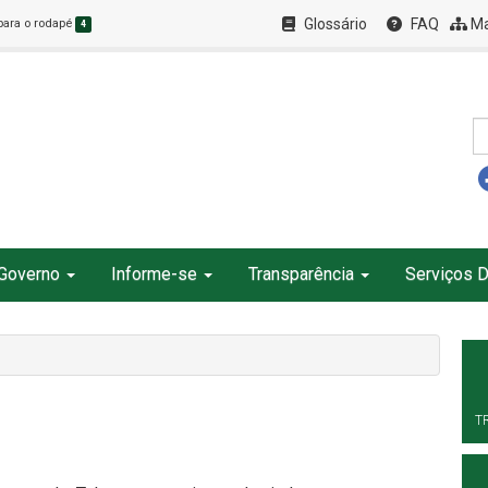
Glossário
FAQ
Ma
 para o rodapé
4
Governo
Informe-se
Transparência
Serviços D
T