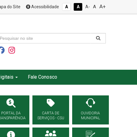
A+
A
pa do Site
Acessibilidade
A
A
A-
igitais
Fale Conosco
PORTAL DA
CARTA DE
OUVIDORIA
RANSPARÊNCIA
SERVIÇOS - CSU
MUNICIPAL