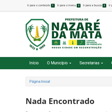
Ir para o conteúdo
Ir para o menu
Ir para a busca
Ir
1
2
3
Início
O Município
Secretarias
Página Inicial
Nada Encontrado