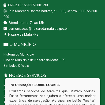
CNPJ: 10.166.817/0001-98
Rua Marechal Dantas Barreto, nº 1338, Centro - CEP: 55.800-
000
Atendimento: 7h às 13h
comunicacao@nazaredamata.pe.gov.br
Nazaré da Mata - PE
O MUNICÍPIO
História do Município
Hino do Município de Nazaré da Mata – PE
Símbolos Oficiais
NOSSOS SERVIÇOS
INFORMAÇÕES SOBRE COOKIES
Portal da Transparência
Carta de Serviços ao Usuário
Utilizamos serviços de terceiros que utilizam cookies.
Essas ferramentas nos ajudam a oferecer uma melhor
Ouvidoria Eletrônica
experiência de navegação. Ao clicar no botão “Aceitar”
Acesso a Informação (eSIC)