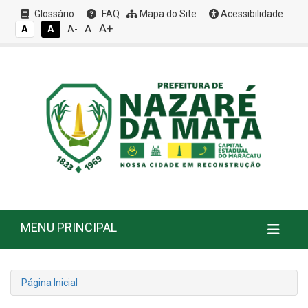
Glossário
FAQ
Mapa do Site
Acessibilidade
A+
A
A
A
A-
MENU PRINCIPAL
Página Inicial