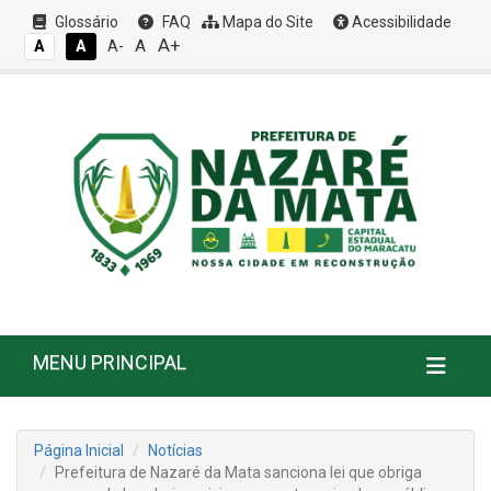
Glossário
FAQ
Mapa do Site
Acessibilidade
A+
A
A
A
A-
MENU PRINCIPAL
Página Inicial
Notícias
Prefeitura de Nazaré da Mata sanciona lei que obriga