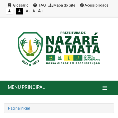
Glossário
FAQ
Mapa do Site
Acessibilidade
A+
A
A
A
A-
MENU PRINCIPAL
Página Inicial