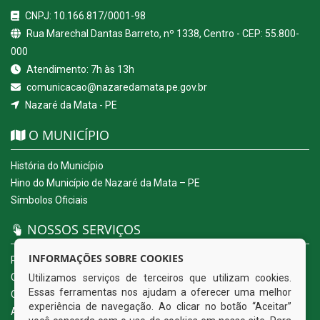
CNPJ: 10.166.817/0001-98
Rua Marechal Dantas Barreto, nº 1338, Centro - CEP: 55.800-
000
Atendimento: 7h às 13h
comunicacao@nazaredamata.pe.gov.br
Nazaré da Mata - PE
O MUNICÍPIO
História do Município
Hino do Município de Nazaré da Mata – PE
Símbolos Oficiais
NOSSOS SERVIÇOS
INFORMAÇÕES SOBRE COOKIES
Portal da Transparência
Carta de Serviços ao Usuário
Utilizamos serviços de terceiros que utilizam cookies.
Essas ferramentas nos ajudam a oferecer uma melhor
Ouvidoria Eletrônica
experiência de navegação. Ao clicar no botão “Aceitar”
Acesso a Informação (eSIC)