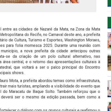
al entre as cidades de Nazaré da Mata, na Zona da Mata
Metropolitana do Recife, no Carnaval deste ano, a prefeita
ário de Cultura, Turismo e Esportes, Washington Moraes,
ades para folia momesca 2025. Durante uma reunião com
unicípio, a nova prefeita da cidade antecipou outras
ta-se da criação de um polo cultural alternativo, nas
área central, e o retorno das apresentações culturais à
edral, que voltará a ser o palco principal do Encontro
ncipais shows.
Mauro Mota, a prefeita abordou temas como infraestrutura,
rair mais turistas, ampliando a visibilidade do evento que
al do Maracatu de Baque Solto. Também reforçou que o
ade deverá ser o mesmo da edição passada, bem como a
fortalecer o diálogo com os grupos culturais e reafirmou o