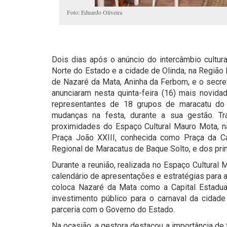
Foto: Eduardo Oliveira
Dois dias após o anúncio do intercâmbio cultur
Norte do Estado e a cidade de Olinda, na Região 
de Nazaré da Mata, Aninha da Ferbom, e o secret
anunciaram nesta quinta-feira (16) mais novid
representantes de 18 grupos de maracatu do m
mudanças na festa, durante a sua gestão. Tra
proximidades do Espaço Cultural Mauro Mota, na 
Praça João XXIII, conhecida como Praça da Cat
Regional de Maracatus de Baque Solto, e dos pri
Durante a reunião, realizada no Espaço Cultural 
calendário de apresentações e estratégias para at
coloca Nazaré da Mata como a Capital Estadu
investimento público para o carnaval da cid
parceria com o Governo do Estado.
Na ocasião, a gestora destacou a importância de 