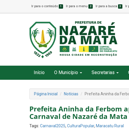
Ir para o conteúdo
Ir para o menu
Ir para a busca
Ir
1
2
3
Início
O Município
Secretarias
Página Inicial
Notícias
Prefeita Aninha da Fer
Prefeita Aninha da Ferbom a
Carnaval de Nazaré da Mata
Tags:
Carnaval2025
,
CulturaPopular
,
Maracatu Rural