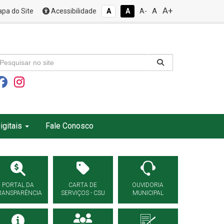
A+
A
pa do Site
Acessibilidade
A
A
A-
igitais
Fale Conosco
PORTAL DA
CARTA DE
OUVIDORIA
RANSPARÊNCIA
SERVIÇOS - CSU
MUNICIPAL