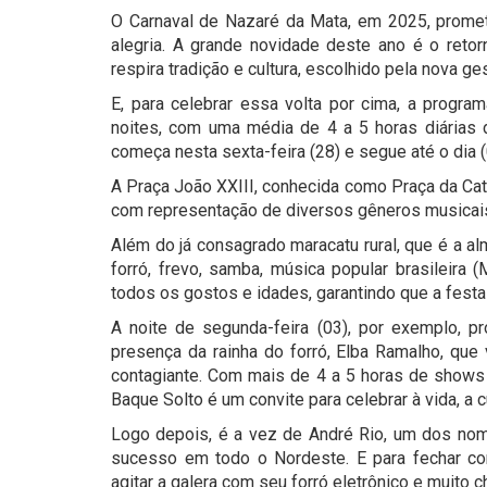
O Carnaval de Nazaré da Mata, em 2025, promete
alegria. A grande novidade deste ano é o retorn
respira tradição e cultura, escolhido pela nova ge
E, para celebrar essa volta por cima, a progr
noites, com uma média de 4 a 5 horas diárias 
começa nesta sexta-feira (28) e segue até o dia 
A Praça João XXIII, conhecida como Praça da Cat
com representação de diversos gêneros musicais 
Além do já consagrado maracatu rural, que é a al
forró, frevo, samba, música popular brasileira 
todos os gostos e idades, garantindo que a festa 
A noite de segunda-feira (03), por exemplo,
presença da rainha do forró, Elba Ramalho, que 
contagiante. Com mais de 4 a 5 horas de shows p
Baque Solto é um convite para celebrar à vida, a c
Logo depois, é a vez de André Rio, um dos nom
sucesso em todo o Nordeste. E para fechar co
agitar a galera com seu forró eletrônico e muito 