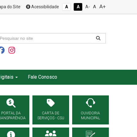
A+
A
pa do Site
Acessibilidade
A
A
A-
igitais
Fale Conosco
PORTAL DA
CARTA DE
OUVIDORIA
RANSPARÊNCIA
SERVIÇOS - CSU
MUNICIPAL