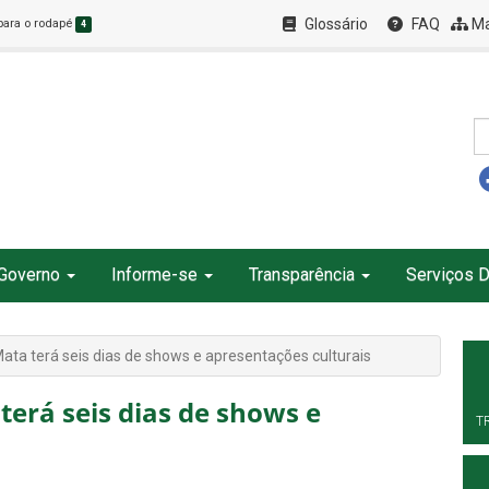
Glossário
FAQ
Ma
 para o rodapé
4
Governo
Informe-se
Transparência
Serviços D
ata terá seis dias de shows e apresentações culturais
erá seis dias de shows e
T