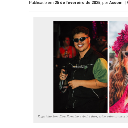
Publicado em
25 de fevereiro de 2025
, por
Ascom .
|
Rogerinho Son, Elba Ramalho e André Rios, estão entre as atraçõe