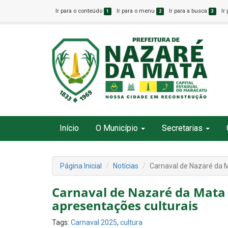
Ir para o conteúdo
Ir para o menu
Ir para a busca
Ir
1
2
3
Início
O Município
Secretarias
Página Inicial
Notícias
Carnaval de Nazaré da M
Carnaval de Nazaré da Mata t
apresentações culturais
Tags:
Carnaval 2025
,
cultura