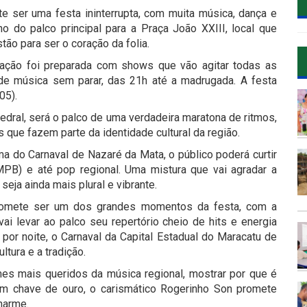
 ser uma festa ininterrupta, com muita música, dança e
o do palco principal para a Praça João XXIII, local que
stão para ser o coração da folia.
amação foi preparada com shows que vão agitar todas as
de música sem parar, das 21h até a madrugada. A festa
(05).
edral, será o palco de uma verdadeira maratona de ritmos,
que fazem parte da identidade cultural da região.
ma do Carnaval de Nazaré da Mata, o público poderá curtir
(MPB) e até pop regional. Uma mistura que vai agradar a
seja ainda mais plural e vibrante.
 promete ser um dos grandes momentos da festa, com a
vai levar ao palco seu repertório cheio de hits e energia
or noite, o Carnaval da Capital Estadual do Maracatu de
ultura e a tradição.
es mais queridos da música regional, mostrar por que é
m chave de ouro, o carismático Rogerinho Son promete
charme.