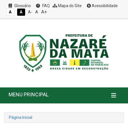
Glossário
FAQ
Mapa do Site
Acessibilidade
A+
A
A
A
A-
MENU PRINCIPAL
Página Inicial