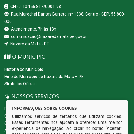
CNPJ: 10.166.817/0001-98
Rua Marechal Dantas Barreto, nº 1338, Centro - CEP: 55.800-
000
Atendimento: 7h às 13h
comunicacao@nazaredamata.pe.gov.br
Nazaré da Mata - PE
O MUNICÍPIO
História do Município
Hino do Município de Nazaré da Mata – PE
Símbolos Oficiais
NOSSOS SERVIÇOS
INFORMAÇÕES SOBRE COOKIES
Portal da Transparência
Carta de Serviços ao Usuário
Utilizamos serviços de terceiros que utilizam cookies.
Essas ferramentas nos ajudam a oferecer uma melhor
Ouvidoria Eletrônica
experiência de navegação. Ao clicar no botão “Aceitar”
Acesso a Informação (eSIC)