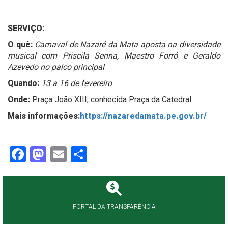
SERVIÇO:
O quê:
Carnaval de Nazaré da Mata aposta na diversidade
musical com Priscila Senna, Maestro Forró e Geraldo
Azevedo no palco principal
Quando:
13 a 16 de fevereiro
Onde:
Praça João XIII, conhecida Praça da Catedral
Mais informações:
https://nazaredamata.pe.gov.br/
Facebook
Mastodon
Email
Share
PORTAL DA TRANSPARÊNCIA