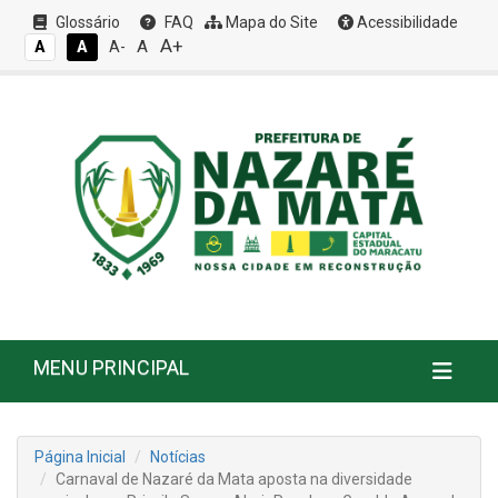
Glossário
FAQ
Mapa do Site
Acessibilidade
A+
A
A
A
A-
MENU PRINCIPAL
Página Inicial
Notícias
Carnaval de Nazaré da Mata aposta na diversidade