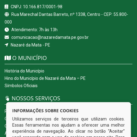
CNPJ: 10.166.817/0001-98
Rua Marechal Dantas Barreto, nº 1338, Centro - CEP: 55.800-
000
Atendimento: 7h às 13h
comunicacao@nazaredamata.pe.gov.br
Nazaré da Mata - PE
O MUNICÍPIO
História do Município
Hino do Município de Nazaré da Mata – PE
Símbolos Oficiais
NOSSOS SERVIÇOS
INFORMAÇÕES SOBRE COOKIES
Portal da Transparência
Carta de Serviços ao Usuário
Utilizamos serviços de terceiros que utilizam cookies.
Essas ferramentas nos ajudam a oferecer uma melhor
Ouvidoria Eletrônica
experiência de navegação. Ao clicar no botão “Aceitar”
Acesso a Informação (eSIC)