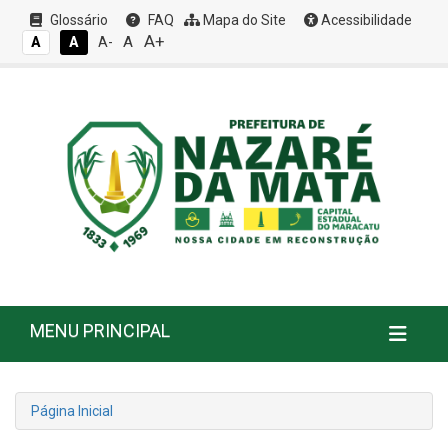
Glossário
FAQ
Mapa do Site
Acessibilidade
A+
A
A
A
A-
MENU PRINCIPAL
Página Inicial