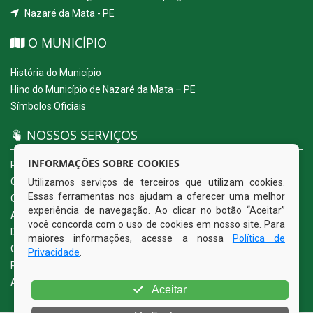
Nazaré da Mata - PE
O MUNICÍPIO
História do Município
Hino do Município de Nazaré da Mata – PE
Símbolos Oficiais
NOSSOS SERVIÇOS
INFORMAÇÕES SOBRE COOKIES
Portal da Transparência
Carta de Serviços ao Usuário
Utilizamos serviços de terceiros que utilizam cookies.
Essas ferramentas nos ajudam a oferecer uma melhor
Ouvidoria Eletrônica
experiência de navegação. Ao clicar no botão “Aceitar”
Acesso a Informação (eSIC)
você concorda com o uso de cookies em nosso site. Para
Diário Oficial
maiores informações, acesse a nossa
Política de
Quadro de Avisos
Privacidade
.
Política de Privacidade
Acessibilidade
Aceitar