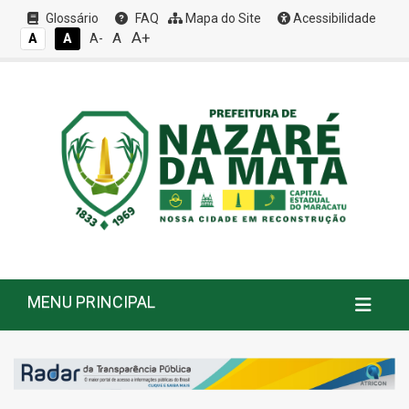
Glossário
FAQ
Mapa do Site
Acessibilidade
A+
A
A
A
A-
MENU PRINCIPAL