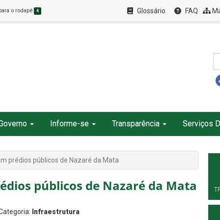
Glossário
FAQ
Ma
 para o rodapé
4
Governo
Informe-se
Transparência
Serviços D
m prédios públicos de Nazaré da Mata
édios públicos de Nazaré da Mata
T
 Categoria:
Infraestrutura