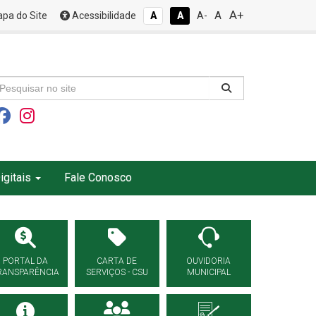
A+
A
pa do Site
Acessibilidade
A
A
A-
igitais
Fale Conosco
PORTAL DA
CARTA DE
OUVIDORIA
RANSPARÊNCIA
SERVIÇOS - CSU
MUNICIPAL