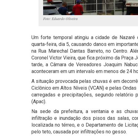
Foto: Eduardo Oliveira
Um forte temporal atingiu a cidade de Nazaré
quarta-feira, dia 5, causando danos em important
na Rua Marechal Dantas Barreto, no Centro. Além
Coronel Victor Vieira, que fica próximo da Praça Joã
tarde, a Câmara de Vereadores Joaquim Nabuco
aconteceram em um intervalo em menos de 24 ho
A situação provocada pelas chuvas é em decorrê
Ciclônico em Altos Níveis (VCAN) e pelas Ondas
carregadas e precipitações, segundo relatório
(Apac).
Na sede da prefeitura, a ventania e as chuvas
infiltração e inundação dos pisos das salas, 
localizada no térreo, e o Departamento de Licita
pelo teto, causada por infiltrações no gesso.