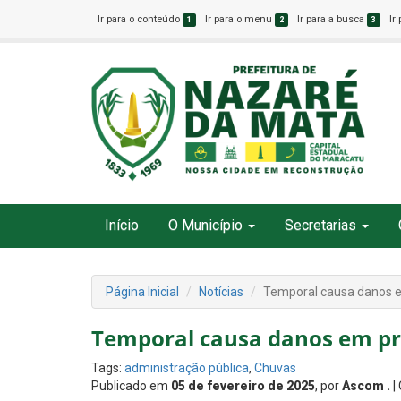
Ir para o conteúdo
Ir para o menu
Ir para a busca
Ir
1
2
3
Início
O Município
Secretarias
Página Inicial
Notícias
Temporal causa danos e
Temporal causa danos em pr
Tags:
administração pública
,
Chuvas
Publicado em
05 de fevereiro de 2025
, por
Ascom .
|