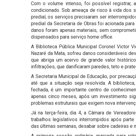
Com o volume intenso, foi possível registrar, 
condicionado. Sob ameaça de risco à vida dos se
predial, os serviços precisaram ser interrompid
predial da Secretaria de Obras foi acionada para
danos foram apenas materiais, sem comprometim
dispensados para serviço home office.
A Biblioteca Pública Municipal Coronel Victor V
Nazaré da Mata, sofreu danos consideráveis ​​dev
que abriga um acervo de grande valor histórico
infiltrações, que danificaram paredes, teto e prate
A Secretaria Municipal de Educação, por precau
até que a situação seja resolvida. A bibliote
fechada, é um importante centro de conhecimen
apenas cinco meses, após um investimento signif
problemas estruturais que exigem nova intervenç
Já na terça-feira, dia 4, a Câmara de Vereador
trabalhos legislativos interrompidos após part
das últimas semanas, desabar sobre cadeiras e 
A primeira sessão ordinária, marcada para retor