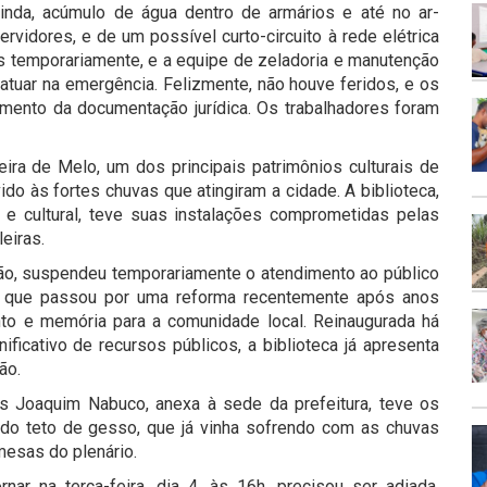
ainda, acúmulo de água dentro de armários e até no ar-
rvidores, e de um possível curto-circuito à rede elétrica
os temporariamente, e a equipe de zeladoria e manutenção
 atuar na emergência. Felizmente, não houve feridos, e os
ento da documentação jurídica. Os trabalhadores foram
ieira de Melo, um dos principais patrimônios culturais de
ido às fortes chuvas que atingiram a cidade. A biblioteca,
 e cultural, teve suas instalações comprometidas pelas
leiras.
ção, suspendeu temporariamente o atendimento ao público
ca, que passou por uma reforma recentemente após anos
to e memória para a comunidade local. Reinaugurada há
icativo de recursos públicos, a biblioteca já apresenta
ão.
es Joaquim Nabuco, anexa à sede da prefeitura, teve os
e do teto de gesso, que já vinha sofrendo com as chuvas
mesas do plenário.
nar na terça-feira, dia 4, às 16h, precisou ser adiada.