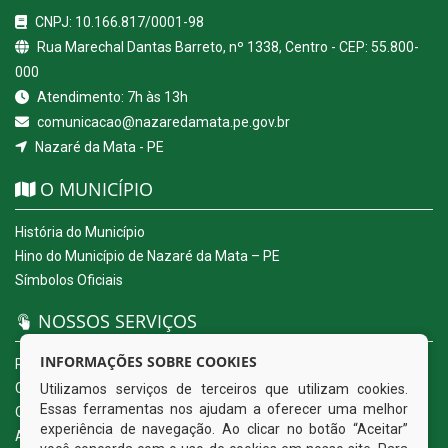
CNPJ: 10.166.817/0001-98
Rua Marechal Dantas Barreto, nº 1338, Centro - CEP: 55.800-
000
Atendimento: 7h às 13h
comunicacao@nazaredamata.pe.gov.br
Nazaré da Mata - PE
O MUNICÍPIO
História do Município
Hino do Município de Nazaré da Mata – PE
Símbolos Oficiais
NOSSOS SERVIÇOS
INFORMAÇÕES SOBRE COOKIES
Portal da Transparência
Carta de Serviços ao Usuário
Utilizamos serviços de terceiros que utilizam cookies.
Essas ferramentas nos ajudam a oferecer uma melhor
Ouvidoria Eletrônica
experiência de navegação. Ao clicar no botão “Aceitar”
Acesso a Informação (eSIC)