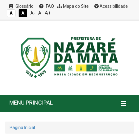
Glossário
FAQ
Mapa do Site
Acessibilidade
A+
A
A
A
A-
MENU PRINCIPAL
Página Inicial