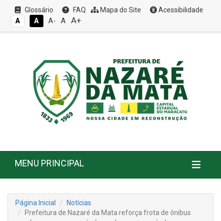
Glossário
FAQ
Mapa do Site
Acessibilidade
A+
A
A
A
A-
MENU PRINCIPAL
Página Inicial
Notícias
Prefeitura de Nazaré da Mata reforça frota de ônibus