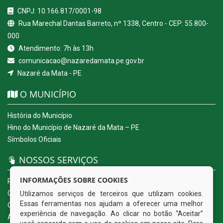
CNPJ: 10.166.817/0001-98
Rua Marechal Dantas Barreto, nº 1338, Centro - CEP: 55.800-
000
Atendimento: 7h às 13h
comunicacao@nazaredamata.pe.gov.br
Nazaré da Mata - PE
O MUNICÍPIO
História do Município
Hino do Município de Nazaré da Mata – PE
Símbolos Oficiais
NOSSOS SERVIÇOS
INFORMAÇÕES SOBRE COOKIES
Portal da Transparência
Carta de Serviços ao Usuário
Utilizamos serviços de terceiros que utilizam cookies.
Essas ferramentas nos ajudam a oferecer uma melhor
Ouvidoria Eletrônica
experiência de navegação. Ao clicar no botão “Aceitar”
Acesso a Informação (eSIC)