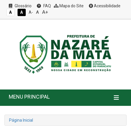
Glossário
FAQ
Mapa do Site
Acessibilidade
A+
A
A
A
A-
MENU PRINCIPAL
Página Inicial