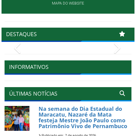
MAPA DO WEBSITE
DESTAQUES
Previous
Next
INFORMATIVOS
ÚLTIMAS NOTÍCIAS
Na semana do Dia Estadual do
Maracatu, Nazaré da Mata
festeja Mestre João Paulo como
Patrimônio Vivo de Pernambuco
Publicado em: 7 de agosto de 2026