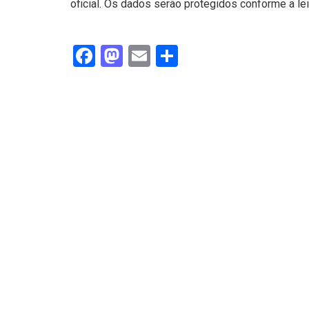
oficial. Os dados serão protegidos conforme a lei
Facebook
Mastodon
Email
Share