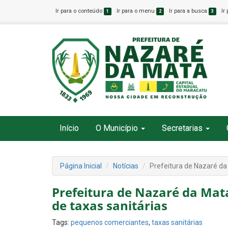
Ir para o conteúdo
Ir para o menu
Ir para a busca
Ir
1
2
3
Início
O Município
Secretarias
Página Inicial
Notícias
Prefeitura de Nazaré da
Prefeitura de Nazaré da Mat
de taxas sanitárias
Tags:
pequenos comerciantes
,
taxas sanitárias