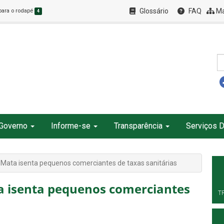
Glossário
FAQ
Ma
 para o rodapé
4
Governo
Informe-se
Transparência
Serviços D
 Mata isenta pequenos comerciantes de taxas sanitárias
a isenta pequenos comerciantes
T