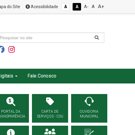
A+
A
pa do Site
Acessibilidade
A
A
A-
igitais
Fale Conosco
PORTAL DA
CARTA DE
OUVIDORIA
RANSPARÊNCIA
SERVIÇOS - CSU
MUNICIPAL