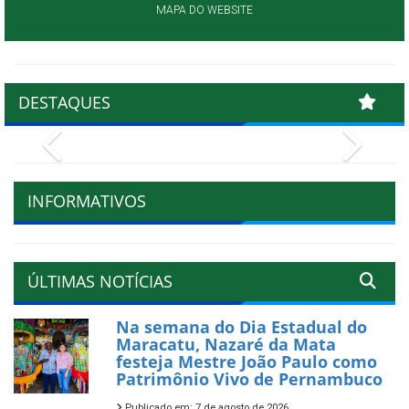
MAPA DO WEBSITE
DESTAQUES
Previous
Next
INFORMATIVOS
ÚLTIMAS NOTÍCIAS
Na semana do Dia Estadual do
Maracatu, Nazaré da Mata
festeja Mestre João Paulo como
Patrimônio Vivo de Pernambuco
Publicado em: 7 de agosto de 2026