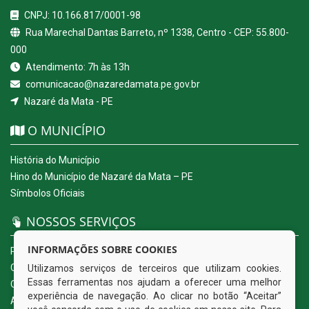
CNPJ: 10.166.817/0001-98
Rua Marechal Dantas Barreto, nº 1338, Centro - CEP: 55.800-
000
Atendimento: 7h às 13h
comunicacao@nazaredamata.pe.gov.br
Nazaré da Mata - PE
O MUNICÍPIO
História do Município
Hino do Município de Nazaré da Mata – PE
Símbolos Oficiais
NOSSOS SERVIÇOS
INFORMAÇÕES SOBRE COOKIES
Portal da Transparência
Carta de Serviços ao Usuário
Utilizamos serviços de terceiros que utilizam cookies.
Essas ferramentas nos ajudam a oferecer uma melhor
Ouvidoria Eletrônica
experiência de navegação. Ao clicar no botão “Aceitar”
Acesso a Informação (eSIC)