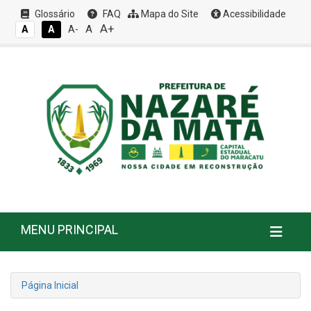
Glossário
FAQ
Mapa do Site
Acessibilidade
A+
A
A
A
A-
MENU PRINCIPAL
Página Inicial