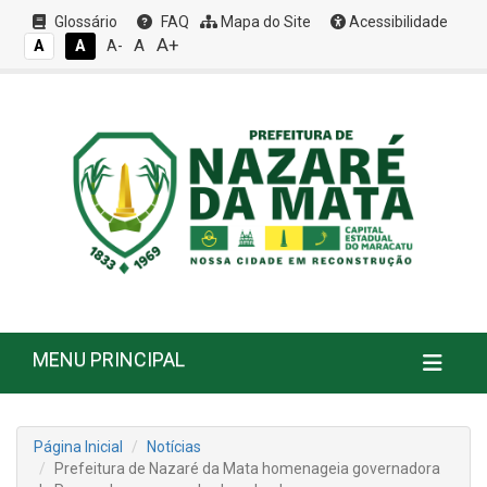
Glossário
FAQ
Mapa do Site
Acessibilidade
A+
A
A
A
A-
MENU PRINCIPAL
Página Inicial
Notícias
Prefeitura de Nazaré da Mata homenageia governadora