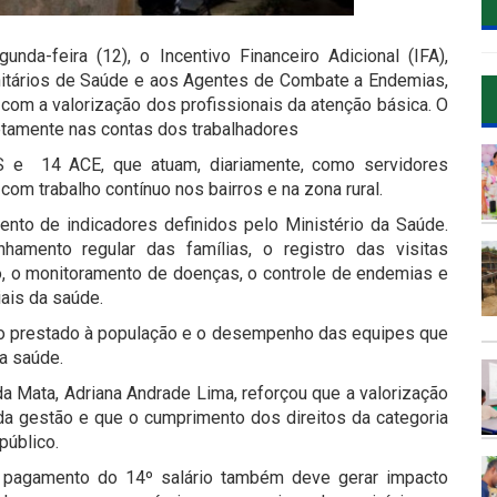
da-feira (12), o Incentivo Financeiro Adicional (IFA),
itários de Saúde e aos Agentes de Combate a Endemias,
om a valorização dos profissionais da atenção básica. O
iretamente nas contas dos trabalhadores
S e 14 ACE, que atuam, diariamente, como servidores
com trabalho contínuo nos bairros e na zona rural.
nto de indicadores definidos pelo Ministério da Saúde.
hamento regular das famílias, o registro das visitas
o, o monitoramento de doenças, o controle de endemias e
ais da saúde.
ço prestado à população e o desempenho das equipes que
a saúde.
da Mata, Adriana Andrade Lima, reforçou que a valorização
a gestão e que o cumprimento dos direitos da categoria
público.
o pagamento do 14º salário também deve gerar impacto