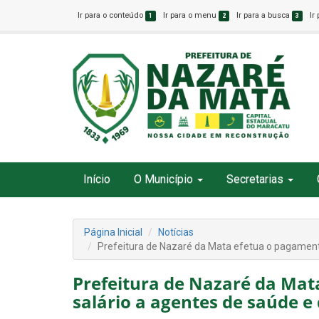
Ir para o conteúdo
Ir para o menu
Ir para a busca
Ir
1
2
3
Início
O Município
Secretarias
Página Inicial
Notícias
Prefeitura de Nazaré da Mata efetua o pagament
Prefeitura de Nazaré da Mat
salário a agentes de saúde 