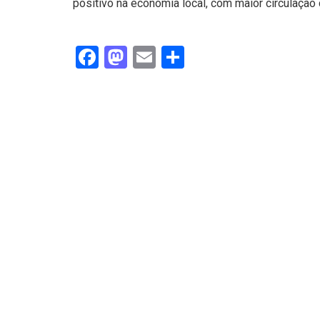
positivo na economia local, com maior circulação
Facebook
Mastodon
Email
Share