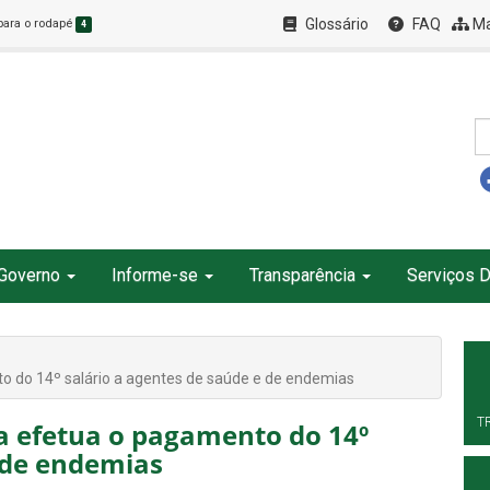
Glossário
FAQ
Ma
 para o rodapé
4
Governo
Informe-se
Transparência
Serviços D
o do 14º salário a agentes de saúde e de endemias
T
a efetua o pagamento do 14º
e de endemias