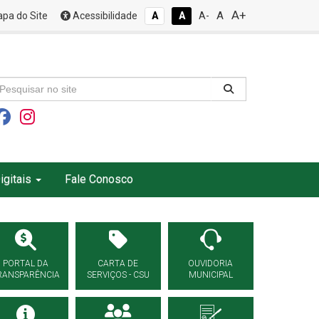
A+
A
pa do Site
Acessibilidade
A
A
A-
igitais
Fale Conosco
PORTAL DA
CARTA DE
OUVIDORIA
RANSPARÊNCIA
SERVIÇOS - CSU
MUNICIPAL