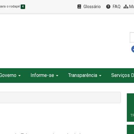
Glossário
FAQ
Ma
 para o rodapé
4
Governo
Informe-se
Transparência
Serviços D
T