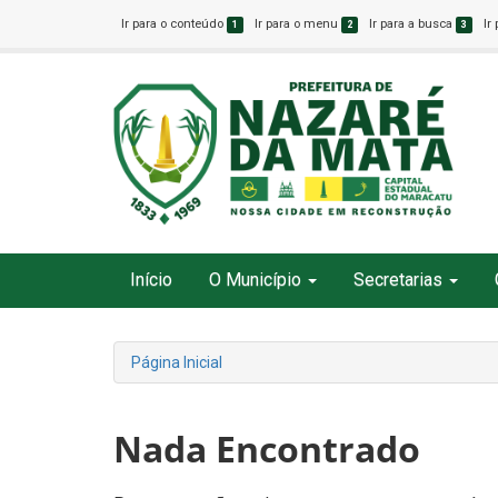
Ir para o conteúdo
Ir para o menu
Ir para a busca
Ir
1
2
3
Início
O Município
Secretarias
Página Inicial
Nada Encontrado