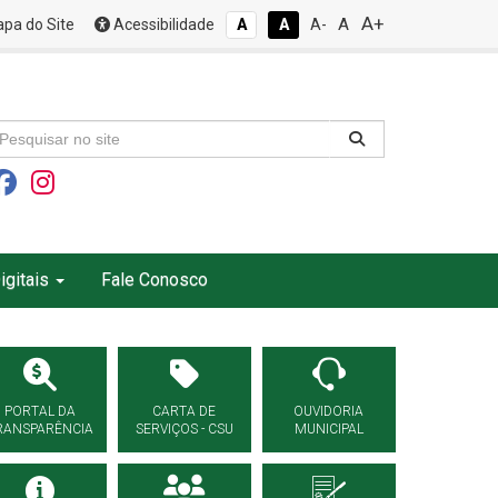
A+
A
pa do Site
Acessibilidade
A
A
A-
igitais
Fale Conosco
PORTAL DA
CARTA DE
OUVIDORIA
RANSPARÊNCIA
SERVIÇOS - CSU
MUNICIPAL