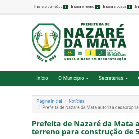
Ir para o conteúdo
Ir para o menu
Ir para a busca
Ir
1
2
3
Início
O Município
Secretarias
Página Inicial
Notícias
Prefeita de Nazaré da Mata autoriza desapropria
Prefeita de Nazaré da Mata 
terreno para construção de 