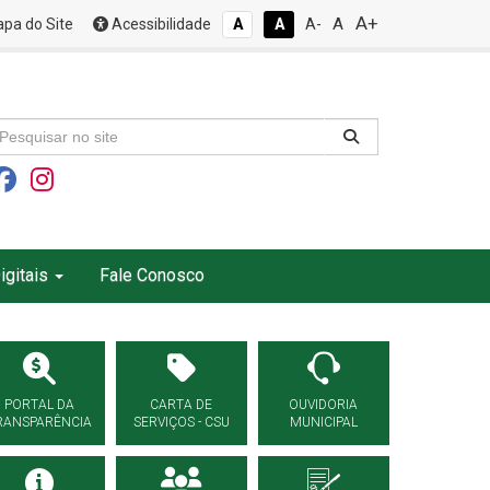
A+
A
pa do Site
Acessibilidade
A
A
A-
igitais
Fale Conosco
PORTAL DA
CARTA DE
OUVIDORIA
RANSPARÊNCIA
SERVIÇOS - CSU
MUNICIPAL