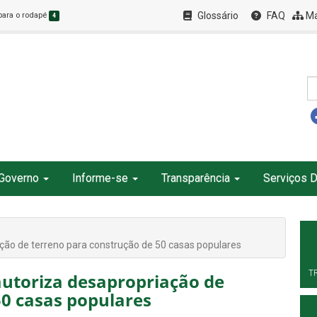
Glossário
FAQ
Ma
 para o rodapé
4
Governo
Informe-se
Transparência
Serviços D
ção de terreno para construção de 50 casas populares
T
autoriza desapropriação de
50 casas populares