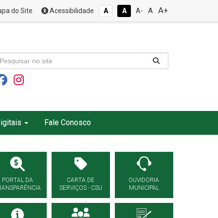
A+
A
pa do Site
Acessibilidade
A
A
A-
igitais
Fale Conosco
PORTAL DA
CARTA DE
OUVIDORIA
RANSPARÊNCIA
SERVIÇOS - CSU
MUNICIPAL