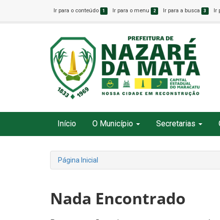
Ir para o conteúdo
Ir para o menu
Ir para a busca
Ir
1
2
3
Início
O Município
Secretarias
Página Inicial
Nada Encontrado