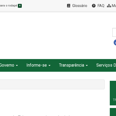
Glossário
FAQ
Ma
 para o rodapé
4
Governo
Informe-se
Transparência
Serviços D
T