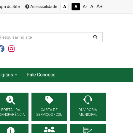
A+
A
pa do Site
Acessibilidade
A
A
A-
igitais
Fale Conosco
PORTAL DA
CARTA DE
OUVIDORIA
RANSPARÊNCIA
SERVIÇOS - CSU
MUNICIPAL