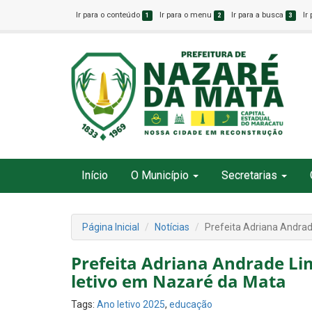
Ir para o conteúdo
Ir para o menu
Ir para a busca
Ir
1
2
3
Início
O Município
Secretarias
Página Inicial
Notícias
Prefeita Adriana Andrad
Prefeita Adriana Andrade Li
letivo em Nazaré da Mata
Tags:
Ano letivo 2025
,
educação