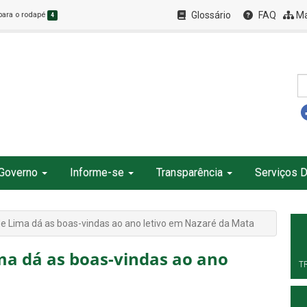
Glossário
FAQ
Ma
 para o rodapé
4
Governo
Informe-se
Transparência
Serviços D
e Lima dá as boas-vindas ao ano letivo em Nazaré da Mata
ma dá as boas-vindas ao ano
T