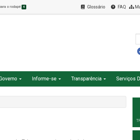
Glossário
FAQ
Ma
 para o rodapé
4
Governo
Informe-se
Transparência
Serviços D
T