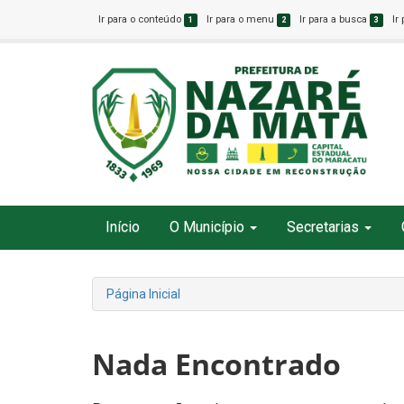
Ir para o conteúdo
Ir para o menu
Ir para a busca
Ir
1
2
3
Início
O Município
Secretarias
Página Inicial
Nada Encontrado