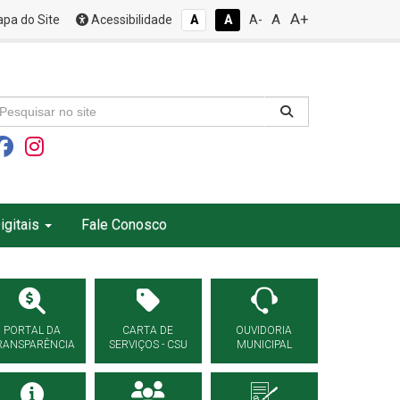
A+
A
pa do Site
Acessibilidade
A
A
A-
igitais
Fale Conosco
PORTAL DA
CARTA DE
OUVIDORIA
RANSPARÊNCIA
SERVIÇOS - CSU
MUNICIPAL