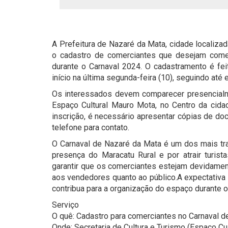
A Prefeitura de Nazaré da Mata, cidade localiza
o cadastro de comerciantes que desejam comer
durante o Carnaval 2024. O cadastramento é feit
início na última segunda-feira (10), seguindo até e
Os interessados devem comparecer presencialme
Espaço Cultural Mauro Mota, no Centro da cidad
inscrição, é necessário apresentar cópias de d
telefone para contato.
O Carnaval de Nazaré da Mata é um dos mais trad
presença do Maracatu Rural e por atrair turis
garantir que os comerciantes estejam devidament
aos vendedores quanto ao público.A expectativa 
contribua para a organização do espaço durante o
Serviço
O quê: Cadastro para comerciantes no Carnaval 
Onde: Secretaria de Cultura e Turismo (Espaço Cu