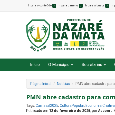
Ir para o conteúdo
Ir para o menu
Ir para a busca
Ir
1
2
3
Início
O Município
Secretarias
Página Inicial
Notícias
PMN abre cadastro para
PMN abre cadastro para com
Tags:
Carnaval2025
,
CulturaPopular
,
Economia Criativa
Publicado em
12 de fevereiro de 2025
, por
Ascom .
|