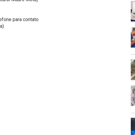
efone para contato
a)