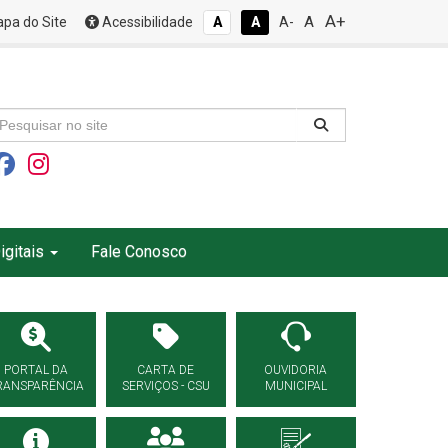
A+
A
pa do Site
Acessibilidade
A
A
A-
igitais
Fale Conosco
PORTAL DA
CARTA DE
OUVIDORIA
RANSPARÊNCIA
SERVIÇOS - CSU
MUNICIPAL