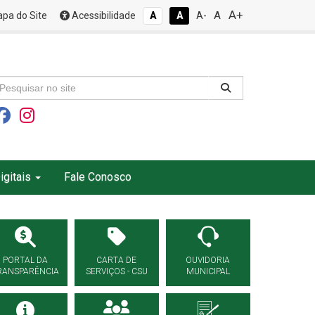
A+
A
pa do Site
Acessibilidade
A
A
A-
igitais
Fale Conosco
PORTAL DA
CARTA DE
OUVIDORIA
RANSPARÊNCIA
SERVIÇOS - CSU
MUNICIPAL