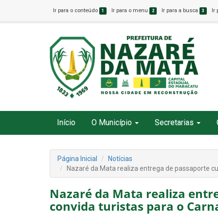
Ir para o conteúdo
Ir para o menu
Ir para a busca
Ir
1
2
3
Início
O Município
Secretarias
Página Inicial
Notícias
Nazaré da Mata realiza entrega de passaporte cul
Nazaré da Mata realiza entre
convida turistas para o Carn