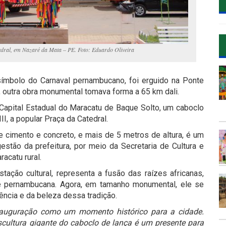
edral, em Nazaré da Mata – PE. Foto: Eduardo Oliveira
ímbolo do Carnaval pernambucano, foi erguido na Ponte
e, outra obra monumental tomava forma a 65 km dali.
apital Estadual do Maracatu de Baque Solto, um caboclo
II, a popular Praça da Catedral.
 cimento e concreto, e mais de 5 metros de altura, é um
 gestão da prefeitura, por meio da Secretaria de Cultura e
racatu rural.
stação cultural, representa a fusão das raízes africanas,
de pernambucana.
Agora, em tamanho monumental, ele se
ência e da beleza dessa tradição.
inauguração como um momento histórico para a cidade.
cultura gigante do caboclo de lança é um presente para