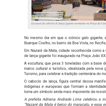
Escutura do caboclo de lança gigante montando na Praça da Cat
No mesmo dia em que o icônico galo gigante, s
Buarque Coelho, no bairro da Boa Vista, no Recif
Em Nazaré da Mata, cidade reconhecida como a C
de lança gigante foi inaugurado na Praça João XXI
A escultura, que pesa 3 toneladas com a base de
marco cultural e turístico, idealizada pela nova
Turismo, para celebrar a tradição centenária do ma
O caboclo de lança, figura central dessa manife
indígenas e europeias que formam a identida
torna um símbolo ainda mais imponente da resist
A prefeita Adriana Andrade Lima celebrou a 
“Nazaré da Mata é berço do maracatu, e essa es