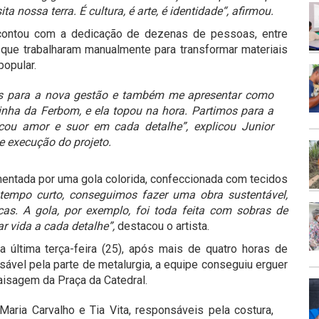
 nossa terra. É cultura, é arte, é identidade
“, afirmou.
, contou com a dedicação de dezenas de pessoas, entre
is, que trabalharam manualmente para transformar materiais
opular.
uas para a nova gestão e também me apresentar como
Aninha da Ferbom, e ela topou na hora. Partimos para a
ocou amor e suor em cada detalhe”, explicou Junior
e execução do projeto.
lementada por uma gola colorida, confeccionada com tecidos
tempo curto, conseguimos fazer uma obra sustentável,
icas. A gola, por exemplo, foi toda feita com sobras de
ar vida a cada detalhe”,
destacou o artista.
 última terça-feira (25), após mais de quatro horas de
sável pela parte de metalurgia, a equipe conseguiu erguer
paisagem da Praça da Catedral.
ria Carvalho e Tia Vita, responsáveis pela costura,