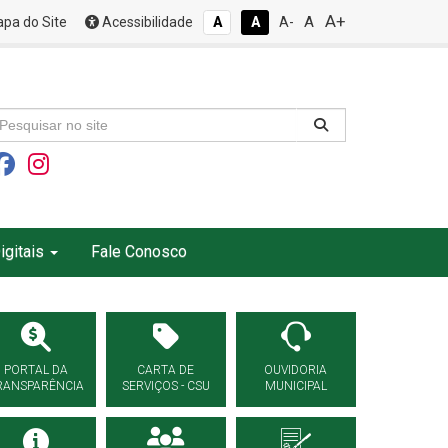
A+
A
pa do Site
Acessibilidade
A
A
A-
igitais
Fale Conosco
PORTAL DA
CARTA DE
OUVIDORIA
RANSPARÊNCIA
SERVIÇOS - CSU
MUNICIPAL