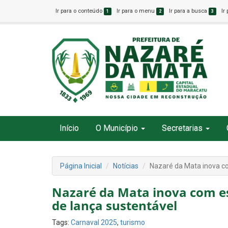
Ir para o conteúdo
Ir para o menu
Ir para a busca
Ir
1
2
3
Início
O Município
Secretarias
Página Inicial
Notícias
Nazaré da Mata inova c
Nazaré da Mata inova com e
de lança sustentável
Tags:
Carnaval 2025
,
turismo