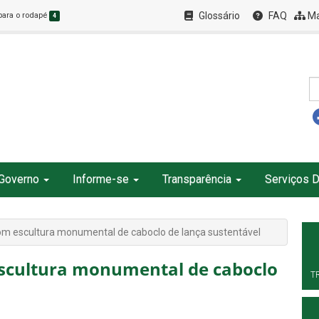
Glossário
FAQ
Ma
 para o rodapé
4
Governo
Informe-se
Transparência
Serviços D
om escultura monumental de caboclo de lança sustentável
scultura monumental de caboclo
T