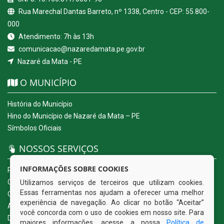
Rua Marechal Dantas Barreto, nº 1338, Centro - CEP: 55.800-
000
Atendimento: 7h às 13h
comunicacao@nazaredamata.pe.gov.br
Nazaré da Mata - PE
O MUNICÍPIO
História do Município
Hino do Município de Nazaré da Mata – PE
Símbolos Oficiais
NOSSOS SERVIÇOS
INFORMAÇÕES SOBRE COOKIES
Portal da Transparência
Carta de Serviços ao Usuário
Utilizamos serviços de terceiros que utilizam cookies.
Essas ferramentas nos ajudam a oferecer uma melhor
Ouvidoria Eletrônica
experiência de navegação. Ao clicar no botão “Aceitar”
Acesso a Informação (eSIC)
você concorda com o uso de cookies em nosso site. Para
Diário Oficial
maiores informações, acesse a nossa
Política de