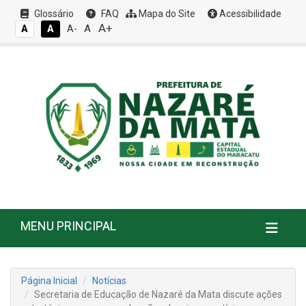
Glossário
FAQ
Mapa do Site
Acessibilidade
A+
A
A
A
A-
MENU PRINCIPAL
Página Inicial
Notícias
Secretaria de Educação de Nazaré da Mata discute ações