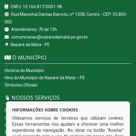
CNPJ: 10.166.817/0001-98
Rua Marechal Dantas Barreto, nº 1338, Centro - CEP: 55.800-
000
Atendimento: 7h às 13h
comunicacao@nazaredamata.pe.gov.br
Nazaré da Mata - PE
O MUNICÍPIO
História do Município
Hino do Município de Nazaré da Mata – PE
Símbolos Oficiais
NOSSOS SERVIÇOS
INFORMAÇÕES SOBRE COOKIES
Portal da Transparência
Carta de Serviços ao Usuário
Utilizamos serviços de terceiros que utilizam cookies.
Essas ferramentas nos ajudam a oferecer uma melhor
Ouvidoria Eletrônica
experiência de navegação. Ao clicar no botão “Aceitar”
Acesso a Informação (eSIC)