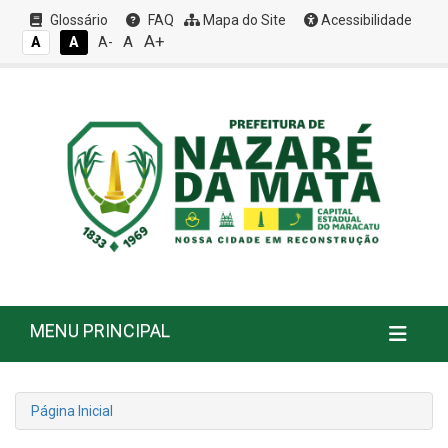
Glossário
FAQ
Mapa do Site
Acessibilidade
A+
A
A
A
A-
MENU PRINCIPAL
Página Inicial