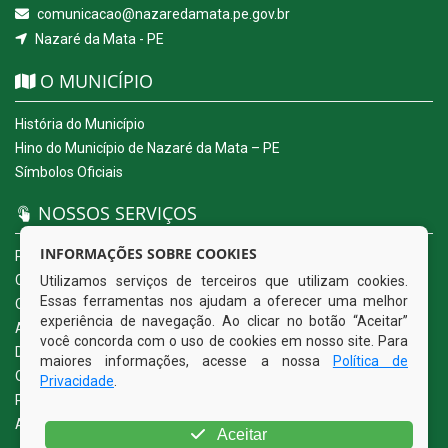
comunicacao@nazaredamata.pe.gov.br
Nazaré da Mata - PE
O MUNICÍPIO
História do Município
Hino do Município de Nazaré da Mata – PE
Símbolos Oficiais
NOSSOS SERVIÇOS
INFORMAÇÕES SOBRE COOKIES
Portal da Transparência
Carta de Serviços ao Usuário
Utilizamos serviços de terceiros que utilizam cookies.
Essas ferramentas nos ajudam a oferecer uma melhor
Ouvidoria Eletrônica
experiência de navegação. Ao clicar no botão “Aceitar”
Acesso a Informação (eSIC)
você concorda com o uso de cookies em nosso site. Para
Diário Oficial
maiores informações, acesse a nossa
Política de
Quadro de Avisos
Privacidade
.
Política de Privacidade
Acessibilidade
Aceitar