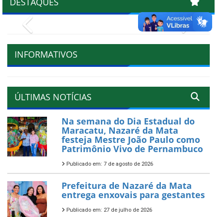
DESTAQUES
Previous
Next
INFORMATIVOS
ÚLTIMAS NOTÍCIAS
Na semana do Dia Estadual do
Maracatu, Nazaré da Mata
festeja Mestre João Paulo como
Patrimônio Vivo de Pernambuco
Publicado em: 7 de agosto de 2026
Prefeitura de Nazaré da Mata
entrega enxovais para gestantes
Publicado em: 27 de julho de 2026