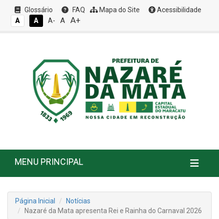
Glossário
FAQ
Mapa do Site
Acessibilidade
A+
A
A
A
A-
MENU PRINCIPAL
Página Inicial
Notícias
Nazaré da Mata apresenta Rei e Rainha do Carnaval 2026