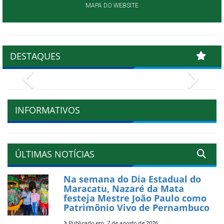
MAPA DO WEBSITE
DESTAQUES
Previous
Next
INFORMATIVOS
ÚLTIMAS NOTÍCIAS
Na semana do Dia Estadual do
Maracatu, Nazaré da Mata
festeja Mestre João Paulo como
Patrimônio Vivo de Pernambuco
Publicado em: 7 de agosto de 2026