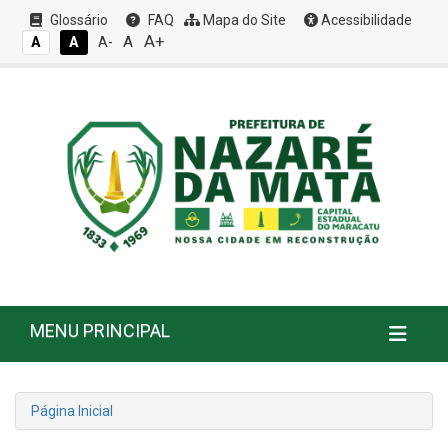
Glossário
FAQ
Mapa do Site
Acessibilidade
A+
A
A
A
A-
MENU PRINCIPAL
Página Inicial