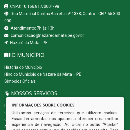
CNPJ: 10.166.817/0001-98
Rua Marechal Dantas Barreto, nº 1338, Centro - CEP: 55.800-
000
Atendimento: 7h às 13h
comunicacao@nazaredamata.pe.gov.br
Nazaré da Mata - PE
O MUNICÍPIO
História do Município
Hino do Município de Nazaré da Mata – PE
Símbolos Oficiais
NOSSOS SERVIÇOS
INFORMAÇÕES SOBRE COOKIES
Portal da Transparência
Carta de Serviços ao Usuário
Utilizamos serviços de terceiros que utilizam cookies.
Essas ferramentas nos ajudam a oferecer uma melhor
Ouvidoria Eletrônica
experiência de navegação. Ao clicar no botão “Aceitar”
Acesso a Informação (eSIC)