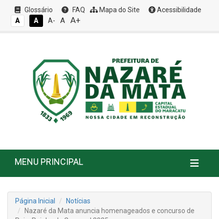
Glossário
FAQ
Mapa do Site
Acessibilidade
A+
A
A
A
A-
MENU PRINCIPAL
Página Inicial
Notícias
Nazaré da Mata anuncia homenageados e concurso de