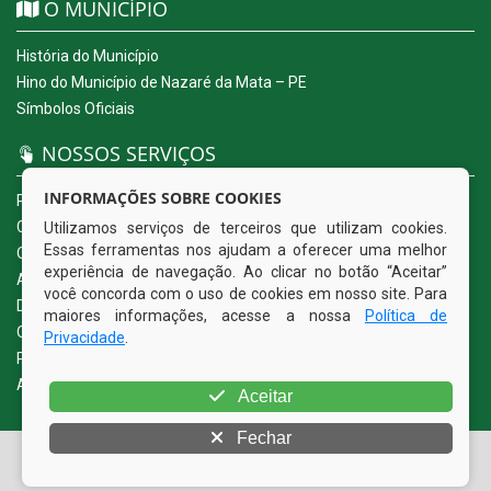
O MUNICÍPIO
História do Município
Hino do Município de Nazaré da Mata – PE
Símbolos Oficiais
NOSSOS SERVIÇOS
INFORMAÇÕES SOBRE COOKIES
Portal da Transparência
Carta de Serviços ao Usuário
Utilizamos serviços de terceiros que utilizam cookies.
Essas ferramentas nos ajudam a oferecer uma melhor
Ouvidoria Eletrônica
experiência de navegação. Ao clicar no botão “Aceitar”
Acesso a Informação (eSIC)
você concorda com o uso de cookies em nosso site. Para
Diário Oficial
maiores informações, acesse a nossa
Política de
Quadro de Avisos
Privacidade
.
Política de Privacidade
Acessibilidade
Aceitar
Fechar
© Copyright 2026 Prefeitura Municipal de Nazaré da Mata |
Todos os direitos reservados