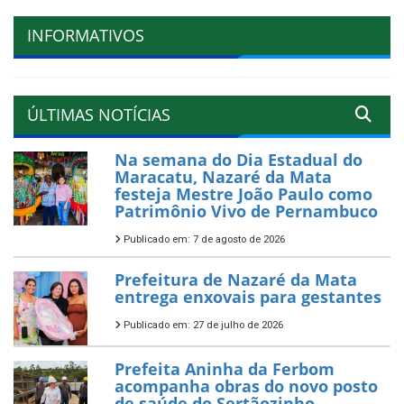
INFORMATIVOS
ÚLTIMAS NOTÍCIAS
Na semana do Dia Estadual do
Maracatu, Nazaré da Mata
festeja Mestre João Paulo como
Patrimônio Vivo de Pernambuco
Publicado em: 7 de agosto de 2026
Prefeitura de Nazaré da Mata
entrega enxovais para gestantes
Publicado em: 27 de julho de 2026
Prefeita Aninha da Ferbom
acompanha obras do novo posto
de saúde do Sertãozinho