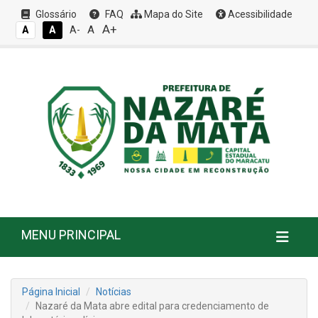
Glossário
FAQ
Mapa do Site
Acessibilidade
A+
A
A
A
A-
MENU PRINCIPAL
Página Inicial
Notícias
Nazaré da Mata abre edital para credenciamento de