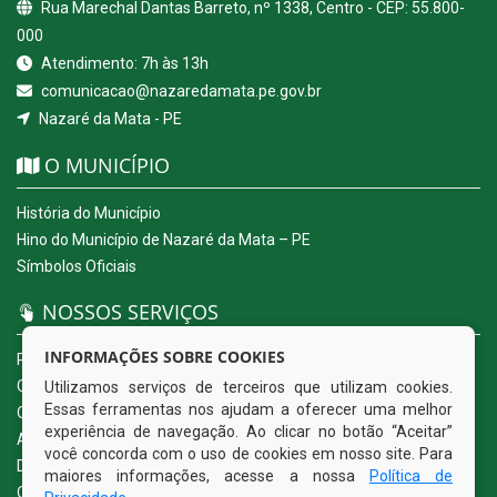
Rua Marechal Dantas Barreto, nº 1338, Centro - CEP: 55.800-
000
Atendimento: 7h às 13h
comunicacao@nazaredamata.pe.gov.br
Nazaré da Mata - PE
O MUNICÍPIO
História do Município
Hino do Município de Nazaré da Mata – PE
Símbolos Oficiais
NOSSOS SERVIÇOS
INFORMAÇÕES SOBRE COOKIES
Portal da Transparência
Carta de Serviços ao Usuário
Utilizamos serviços de terceiros que utilizam cookies.
Essas ferramentas nos ajudam a oferecer uma melhor
Ouvidoria Eletrônica
experiência de navegação. Ao clicar no botão “Aceitar”
Acesso a Informação (eSIC)
você concorda com o uso de cookies em nosso site. Para
Diário Oficial
maiores informações, acesse a nossa
Política de
Quadro de Avisos