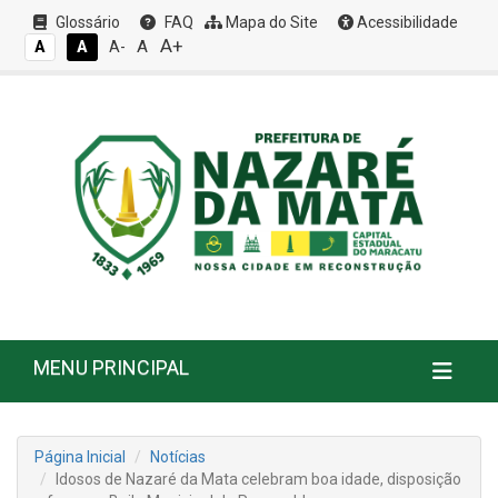
Glossário
FAQ
Mapa do Site
Acessibilidade
A+
A
A
A
A-
MENU PRINCIPAL
Página Inicial
Notícias
Idosos de Nazaré da Mata celebram boa idade, disposição