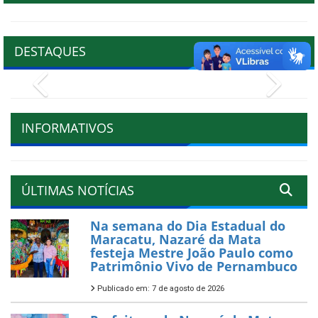
DESTAQUES
Previous
Next
INFORMATIVOS
ÚLTIMAS NOTÍCIAS
Na semana do Dia Estadual do
Maracatu, Nazaré da Mata
festeja Mestre João Paulo como
Patrimônio Vivo de Pernambuco
Publicado em: 7 de agosto de 2026