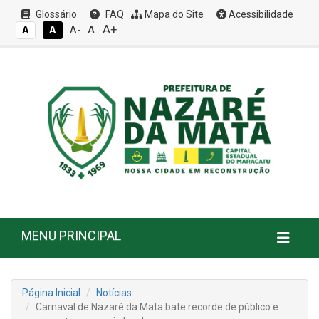
Glossário
FAQ
Mapa do Site
Acessibilidade
A+
A
A
A
A-
MENU PRINCIPAL
Página Inicial
Notícias
Carnaval de Nazaré da Mata bate recorde de público e