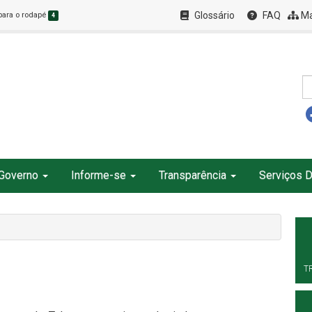
Glossário
FAQ
Ma
 para o rodapé
4
Governo
Informe-se
Transparência
Serviços D
T