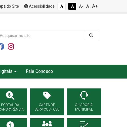
A+
A
pa do Site
Acessibilidade
A
A
A-
igitais
Fale Conosco
PORTAL DA
CARTA DE
OUVIDORIA
RANSPARÊNCIA
SERVIÇOS - CSU
MUNICIPAL