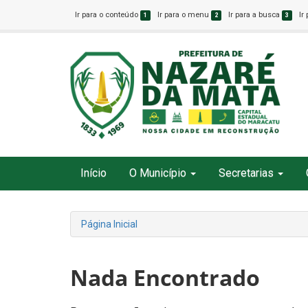
Ir para o conteúdo
Ir para o menu
Ir para a busca
Ir
1
2
3
Início
O Município
Secretarias
Página Inicial
Nada Encontrado