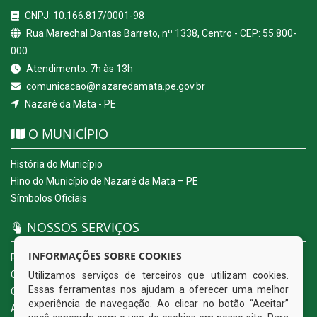
CNPJ: 10.166.817/0001-98
Rua Marechal Dantas Barreto, nº 1338, Centro - CEP: 55.800-
000
Atendimento: 7h às 13h
comunicacao@nazaredamata.pe.gov.br
Nazaré da Mata - PE
O MUNICÍPIO
História do Município
Hino do Município de Nazaré da Mata – PE
Símbolos Oficiais
NOSSOS SERVIÇOS
INFORMAÇÕES SOBRE COOKIES
Portal da Transparência
Carta de Serviços ao Usuário
Utilizamos serviços de terceiros que utilizam cookies.
Essas ferramentas nos ajudam a oferecer uma melhor
Ouvidoria Eletrônica
experiência de navegação. Ao clicar no botão “Aceitar”
Acesso a Informação (eSIC)