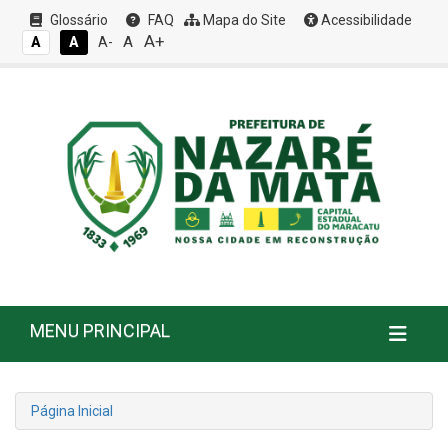
Glossário
FAQ
Mapa do Site
Acessibilidade
A+
A
A
A
A-
MENU PRINCIPAL
Página Inicial